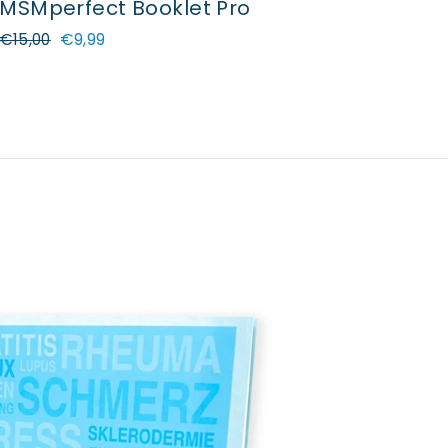
MSMperfect Booklet Pro
Prezzo
€15,00
Prezzo
€9,99
normale
speciale