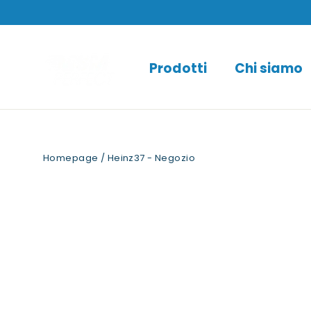
Direttamente
al
contenuto
Prodotti
Chi siamo
Homepage
/
Heinz37 - Negozio