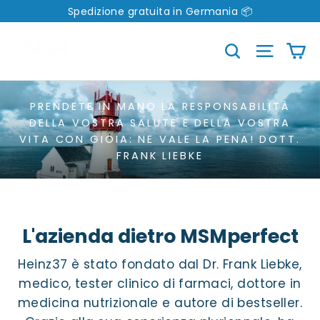
Direttamente
Spedizione gratuita in Germania 📦
al
C
Cerca
Naviga
contenuto
PRENDETE IN MANO LA RESPONSABILITÀ
DELLA VOSTRA SALUTE E DELLA VOSTRA
VITA CON GIOIA: NE VALE LA PENA! DOTT.
FRANK LIEBKE
L'azienda dietro MSMperfect
Heinz37 è stato fondato dal Dr. Frank Liebke,
medico, tester clinico di farmaci, dottore in
medicina nutrizionale e autore di bestseller.